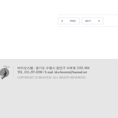
인사말
GENERAY Chemicals
ME
GENERAY Markers
회사연역
ME
바이오스템 : 경기도 수원시 장안구 서부로 2193, 604
•GENERAY DNA Marker
국내대리점
MEN
TEL. 031-297-8390 / E-mail. kkwbiostem@hanmail.net
•GENERAY Protein Marker
COPYRIGHT ⓒ BIOSTEM. ALL RIGHTS RESERVED.
GENERAY Labwares