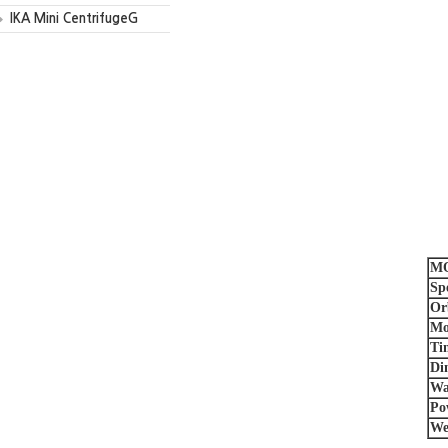
IKA Mini CentrifugeG
MO
Sp
Or
Mo
Ti
Di
Wa
Po
We