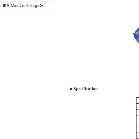
IKA Mini CentrifugeG
■ Specification