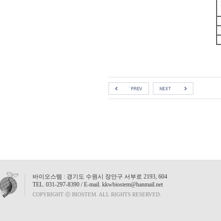
인사말
GENERAY Chemicals
ME
GENERAY Markers
회사연역
ME
•GENERAY DNA Marker
국내대리점
MEN
•GENERAY Protein Marker
GENERAY Labwares
바이오스템 : 경기도 수원시 장안구 서부로 2193, 604
TEL. 031-297-8390 / E-mail. kkwbiostem@hanmail.net
COPYRIGHT ⓒ BIOSTEM. ALL RIGHTS RESERVED.